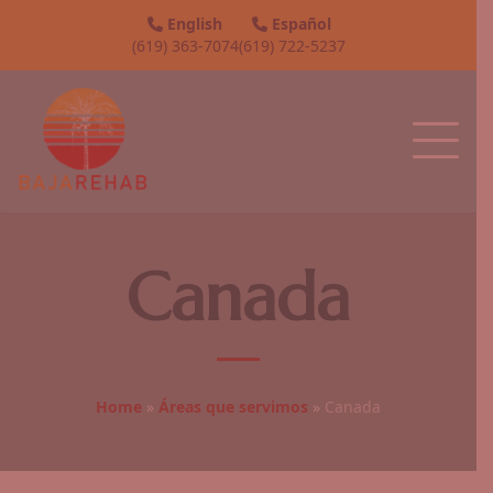
English
Español
(619) 363-7074
(619) 722-5237
Canada
Home
»
Áreas que servimos
»
Canada