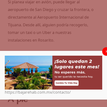
Si planea viajar en avión, puede llegar al
aeropuerto de San Diego y cruzar la frontera, o
directamente al Aeropuerto Internacional de
Tijuana. Desde allí, alguien podría recogerlo,
tomar un taxi o un Uber a nuestras
instalaciones en Rosarito.
Cruzando la frontera
Si planeas cruzar la frontera de San Diego a
Tijuana, estas son tus opciones, a pie o en
coche.
https://bajarehab.com.mx/contacto/
A pie