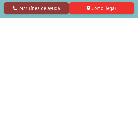
24/7 Línea de ayuda
Como llegar
Síganos
Llámanos
English
(619) 363-7074
Español
(619) 722-5237
Envíenos un
Ayudamos
correo
con
electrónico
Adicción a Adderall
Adicción al Alcohol
team@bajarehab.com
Adicción a Opioides
juan@bajarehab.com
Adicción a Metanfetamina
adam@bajarehab.com