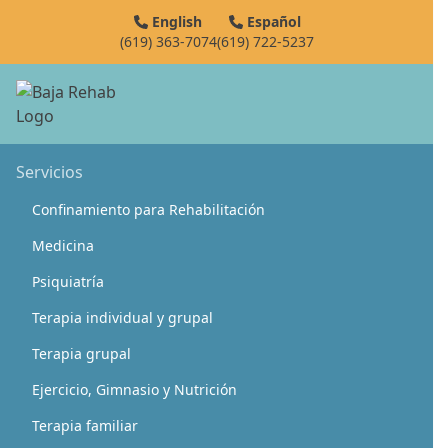
English
Español
https://bajarehab.com.mx/contacto/
(619) 363-7074
(619) 722-5237
Servicios
Confinamiento para Rehabilitación
Medicina
Psiquiatría
Terapia individual y grupal
Terapia grupal
Ejercicio, Gimnasio y Nutrición
Terapia familiar